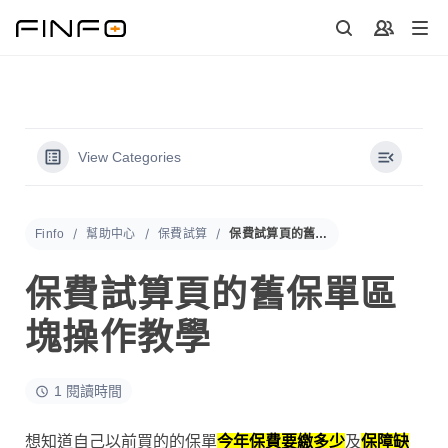
Skip
to
content
View Categories
Finfo
幫助中心
保費試算
保費試算頁的舊保單區塊操作教學
保費試算頁的舊保單區
塊操作教學
1 閱讀時間
想知道自己以前買的的保單
今年保費要繳多少
及
保障缺